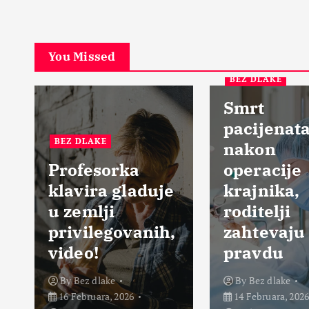
You Missed
BEZ DLAKE
Smrt
pacijenata
BEZ DLAKE
nakon
Profesorka
operacije
klavira gladuje
krajnika,
u zemlji
roditelji
privilegovanih,
zahtevaju
video!
pravdu
By
Bez dlake
By
Bez dlake
16 Februara, 2026
14 Februara, 2026