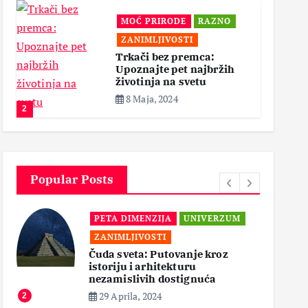
MOĆ PRIRODE
RAZNO
ZANIMLJIVOSTI
Trkači bez premca:
Upoznajte pet najbržih
životinja na svetu
8 Maja, 2024
2
3
Popular Posts
PETA DIMENZIJA
UNIVERZUM
ZANIMLJIVOSTI
Čuda sveta: Putovanje kroz
istoriju i arhitekturu
3
nezamislivih dostignuća
29 Aprila, 2024
2