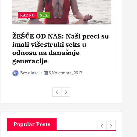
RAZNO
SEX
BEZ
ŽEŠĆE OD NAS: Naši preci su
POR
imali višestruki seks u
OTVO
odnosu na današnje
mogl
generacije
Bez 
Bez dlake
3 Novembra, 2017
Popular Posts