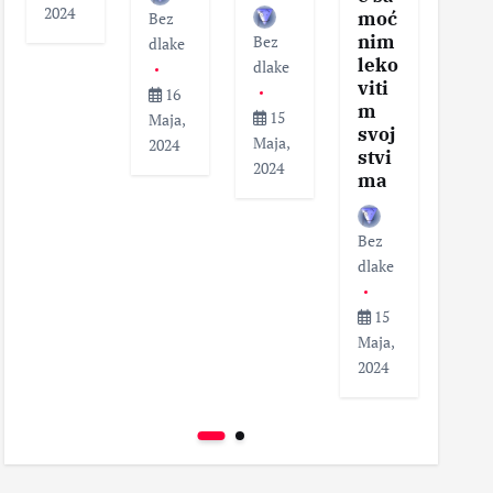
2024
moć
Bez
dlak
nim
Bez
dlake
leko
dlake
1
viti
16
Maja
m
15
Maja,
202
svoj
Maja,
2024
stvi
2024
ma
Bez
dlake
15
Maja,
2024