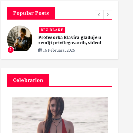
Popular Posts
BEZ DLAKE
Profesorka klavira gladuje u
zemlji privilegovanih, video!
16 Februara, 2026
2
3
Celebration