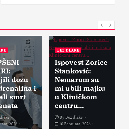
E
BEZ DLAKE
ŠENI
Ispovest Zorice
I:
Stanković:
R
li dozu
Nemarom su
s
enalina i
mi ubili majku
v
li smrt
u Kliničkom
u
nata
centru…
m
lake
By
Bez dlake
ra, 2026
10 Februara, 2026