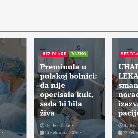
BEZ DLAKE
RAZNO
BEZ DLAK
Preminula u
UHAP
pulskoj bolnici:
LEKAR
da nije
smanji
operisala kuk,
noradr
sada bi bila
izazva
živa
pacije
By
Bez dlake
By
Bez d
13 Februara, 2026
12 Februa