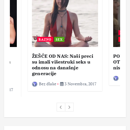
BEZ 
RAZNO
SEX
ZABA
ŽEŠĆE OD NAS: Naši preci
PORNO
lja u
su imali višestruki seks u
OTVOR
ke,
odnosu na današnje
nisam 
generacije
Bez d
Bez dlake
3 Novembra, 2017
a, 2017