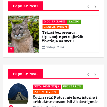
Popular Posts
MOĆ PRIRODE
RAZNO
ZANIMLJIVOSTI
Trkači bez premca:
Upoznajte pet najbržih
životinja na svetu
8 Maja, 2024
2
Popular Posts
PETA DIMENZIJA
UNIVERZUM
ZANIMLJIVOSTI
Čuda sveta: Putovanje kroz istoriju i
arhitekturu nezamislivih dostignuća