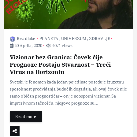
Bez dlake
PLANETA
,
UNIVERZUM
,
ZDRAVLJE
20 Aprila, 2020
4071 views
Vizionar bez Granica: Čovek čije
Prognoze Postaju Stvarnost – Treći
Virus na Horizontu
Svetski je fenomen kada jedan pojedinac poseduje izuzetnu
sposobnost predviđanja budućih događaja, ali ovaj čovek nije
samo običan prognostičar – on je neosporni vizionar. Sa
impresivnom tačnošću, njegove prognoze su…
Read more