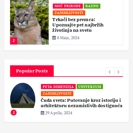
MOĆ PRIRODE
RAZNO
ZANIMLJIVOSTI
Trkači bez premca:
Upoznajte pet najbržih
životinja na svetu
8 Maja, 2024
2
Popular Posts
PETA DIMENZIJA
UNIVERZUM
ZANIMLJIVOSTI
Čuda sveta: Putovanje kroz istoriju i
arhitekturu nezamislivih dostignuća
29 Aprila, 2024
2