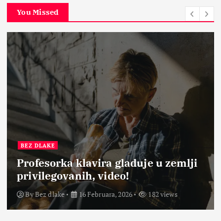
You Missed
BEZ DLAKE
Profesorka klavira gladuje u zemlji
privilegovanih, video!
By
Bez dlake
16 Februara, 2026
182 views