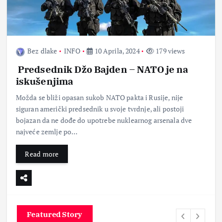
Bez dlake
INFO
10 Aprila, 2024
179 views
Predsednik Džo Bajden – NATO je na
iskušenjima
Možda se bliži opasan sukob NATO pakta i Rusije, nije
siguran američki predsednik u svoje tvrdnje, ali postoji
bojazan da ne dođe do upotrebe nuklearnog arsenala dve
najveće zemlje po…
Read more
Featured Story