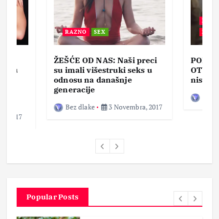
BEZ 
RAZNO
SEX
ZABA
ŽEŠĆE OD NAS: Naši preci
PORNO
lja u
su imali višestruki seks u
OTVOR
ke,
odnosu na današnje
nisam 
generacije
Bez d
Bez dlake
3 Novembra, 2017
a, 2017
Popular Posts