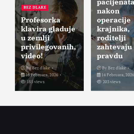
pacijenata
EZ DLAKE
nakon
rofesorka
operacije
lavira gladuje
krajnika,
zemlji
roditelji
rivilegovanih,
zahtevaju
ideo!
pravdu
By
Bez dlake
By
Bez dlake
6 Februara, 2026
14 Februara, 2026
85 views
203 views