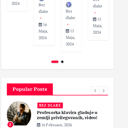
2024
Bez
dlak
dlake
Bez
dlake
dlake
1
15
16
Maja
Maja,
15
Maja,
202
2024
Maja,
2024
2024
Popular Posts
BEZ DLAKE
B
Profesorka klavira gladuje u
Smr
zemlji privilegovanih, video!
kra
pr
16 Februara, 2026