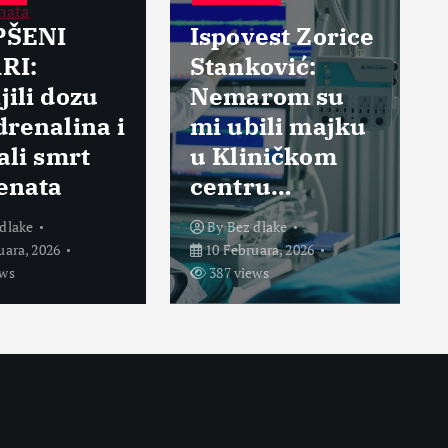
BEZ DLAKE
Ispovest Zorice
Stanković:
Rekla je
u
Nemarom su
sam ubi
a i
mi ubili majku
vašeg si
u Kliničkom
ubijte v
centru…
mene!”
By
Bez dlake
By
Bez dlake
10 Februara, 2026
21 Februara, 
387 views
367 views