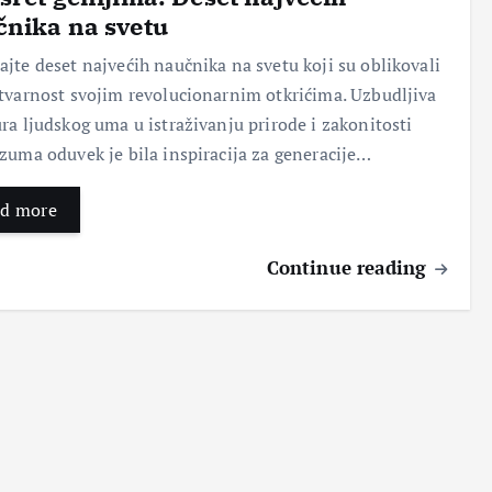
nika na svetu
Pok
Nov
Ser
Topi
jte deset najvećih naučnika na svetu koji su oblikovali
reni
i
vis
kilo
tvarnost svojim revolucionarnim otkrićima. Uzbudljiva
te
poč
naš
gra
ra ljudskog uma u istraživanju prirode i zakonitosti
sop
etak
eg
me:
stve
:
tela
Taja
zuma oduvek je bila inspiracija za generacije…
ni
Kak
–
nstv
pos
o se
Klju
eno
d more
ao:
oslo
čni
voć
Put
bodi
kor
e sa
do
ti
aci
Continue reading
moć
usp
stre
za
nim
ešn
sa i
zdra
leko
e
proš
v
viti
age
losti
san
m
ncij
koje
i
svoj
e za
nas
vital
stvi
čišć
sput
nost
ma
enje
avaj
u
Bez
Bez