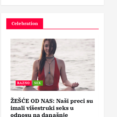
1
3
Celebration
RAZNO
SEX
BEZ
ŽEŠĆE OD NAS: Naši preci su
POR
imali višestruki seks u
OTVO
odnosu na današnje
mogl