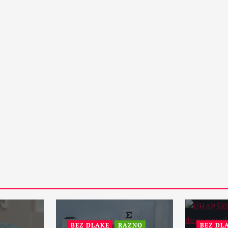
15 Maja, 2024
1
PETA DIMENZIJA
RAZNO
otske:
ZANIMLJIVOSTI
Da li će vanzemaljci spasiti
zemaljsku kuglu i sprečiti treći
svetski rat?
31 Maja, 2024
1
BEZ DLAKE
RAZNO
BEZ DLAKE