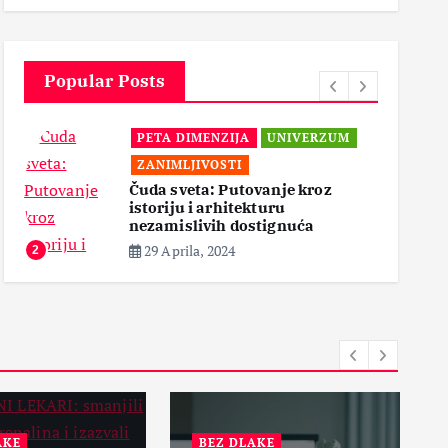
3
Popular Posts
PETA DIMENZIJA
UNIVERZUM
ZANIMLJIVOSTI
Čuda sveta: Putovanje kroz
istoriju i arhitekturu
3
nezamislivih dostignuća
29 Aprila, 2024
2
BEZ DLAKE