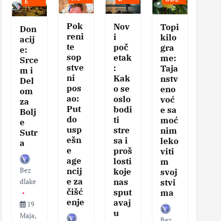
E
Pok
Nov
Se
Topi
Don
reni
i
vis
kilo
acij
te
poč
na
gra
e:
sop
etak
eg
me:
Srce
stve
:
tel
Taja
m i
ni
Kak
–
nstv
Del
pos
o se
Klj
eno
om
ao:
oslo
čni
voć
za
Put
bodi
ko
e sa
Bolj
do
ti
aci
moć
e
usp
stre
za
nim
Sutr
ešn
sa i
zd
leko
a
e
proš
v
viti
age
losti
sa
m
Bez
ncij
koje
i
svoj
e za
nas
vit
dlake
stvi
čišć
sput
nos
ma
enje
avaj
19
u
Maja,
Bez
Bez