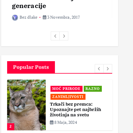
generacije
Bez 
Bez dlake
3 Novembra, 2017
Popular Posts
MOĆ PRIRODE
RAZNO
ZANIMLJIVOSTI
Trkači bez premca:
Upoznajte pet najbržih
životinja na svetu
8 Maja, 2024
2