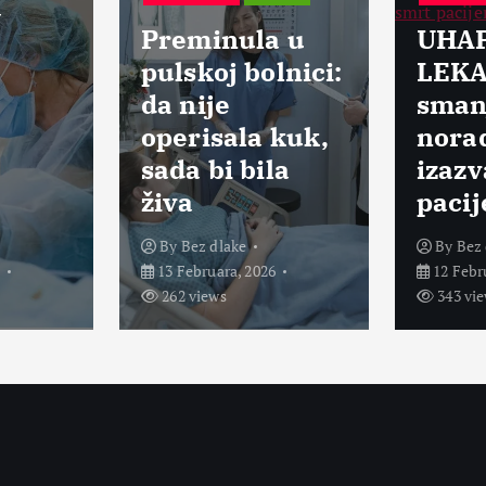
Preminula u
UHAPŠENI
pulskoj bolnici:
LEKARI:
da nije
smanjili doz
operisala kuk,
noradrenalin
sada bi bila
izazvali smrt
živa
pacijenata
By
Bez dlake
By
Bez dlake
13 Februara, 2026
12 Februara, 2026
262 views
343 views