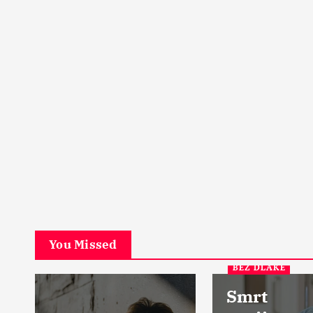
PETA DIMENZIJA
Začarani grad u srcu Šk
Ostrvo u magli
17 Aprila, 2024
5
You Missed
BEZ DLAKE
Smrt