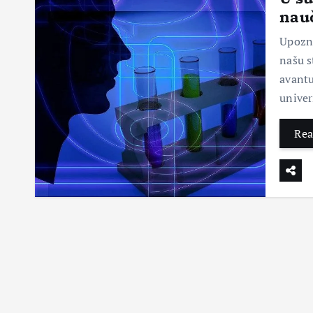
nauč
Upozna
našu s
avantu
univer
Rea