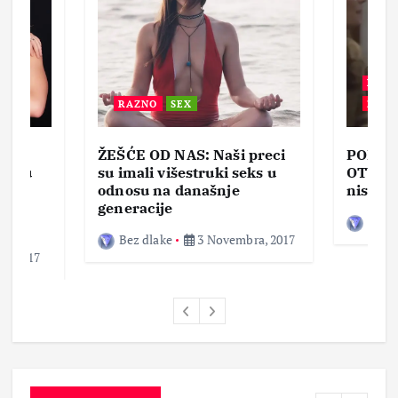
BEZ 
RAZNO
SEX
ZABA
ŽEŠĆE OD NAS: Naši preci
PORNO
lja u
su imali višestruki seks u
OTVOR
ke,
odnosu na današnje
nisam 
generacije
Bez d
Bez dlake
3 Novembra, 2017
a, 2017