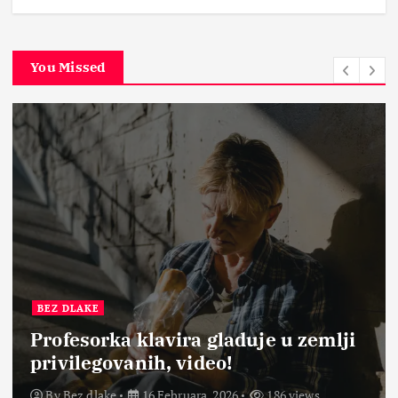
You Missed
BEZ DLAKE
Profesorka klavira gladuje u zemlji
privilegovanih, video!
By
Bez dlake
16 Februara, 2026
186 views