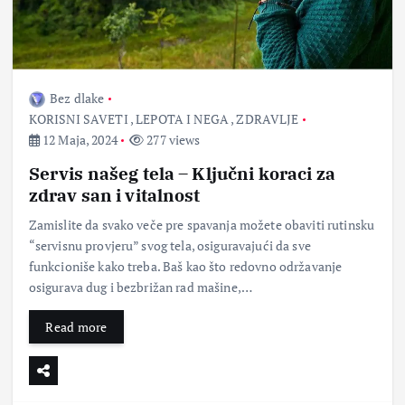
Bez dlake
KORISNI SAVETI
,
LEPOTA I NEGA
,
ZDRAVLJE
12 Maja, 2024
277 views
Servis našeg tela – Ključni koraci za
zdrav san i vitalnost
Zamislite da svako veče pre spavanja možete obaviti rutinsku
“servisnu provjeru” svog tela, osiguravajući da sve
funkcioniše kako treba. Baš kao što redovno održavanje
osigurava dug i bezbrižan rad mašine,…
Read more