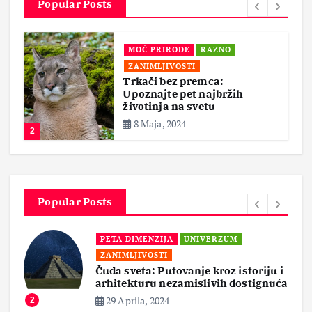
Popular Posts
MOĆ PRIRODE
RAZNO
ZANIMLJIVOSTI
Trkači bez premca:
Upoznajte pet najbržih
životinja na svetu
8 Maja, 2024
2
Popular Posts
PETA DIMENZIJA
UNIVERZUM
ZANIMLJIVOSTI
Čuda sveta: Putovanje kroz istoriju i
arhitekturu nezamislivih dostignuća
29 Aprila, 2024
2