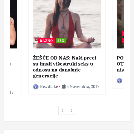
BEZ 
RAZNO
SEX
ZABA
ŽEŠĆE OD NAS: Naši preci
PORNO
lja u
su imali višestruki seks u
OTVOR
ke,
odnosu na današnje
nisam 
generacije
Bez d
Bez dlake
3 Novembra, 2017
a, 2017