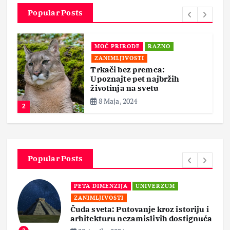
Popular Posts
MOĆ PRIRODE
RAZNO
ZANIMLJIVOSTI
Trkači bez premca:
Upoznajte pet najbržih
životinja na svetu
8 Maja, 2024
2
Popular Posts
PETA DIMENZIJA
UNIVERZUM
ZANIMLJIVOSTI
Čuda sveta: Putovanje kroz istoriju i
arhitekturu nezamislivih dostignuća