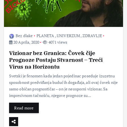
Bez dlake
PLANETA
,
UNIVERZUM
,
ZDRAVLJE
20 Aprila, 2020
4071 views
Vizionar bez Granica: Čovek čije
Prognoze Postaju Stvarnost – Treći
Virus na Horizontu
Svetski je fenomen kada jedan pojedinac poseduje izuzetnu
sposobnost predviđanja budućih događaja, ali ovaj čovek nije
samo običan prognostičar – on je neosporni vizionar. Sa
impresivnom tačnošću, njegove prognoze su…
Read more