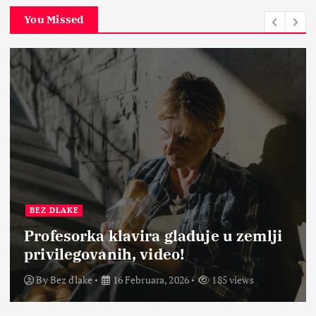
You Missed
BEZ DLAKE
Profesorka klavira gladuje u zemlji
privilegovanih, video!
By
Bez dlake
16 Februara, 2026
185 views