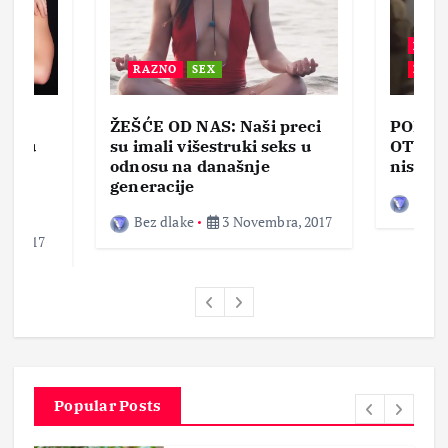
BEZ 
RAZNO
SEX
ZABA
ŽEŠĆE OD NAS: Naši preci
PORNO
lja u
su imali višestruki seks u
OTVOR
ke,
odnosu na današnje
nisam 
generacije
Bez d
Bez dlake
3 Novembra, 2017
a, 2017
Popular Posts