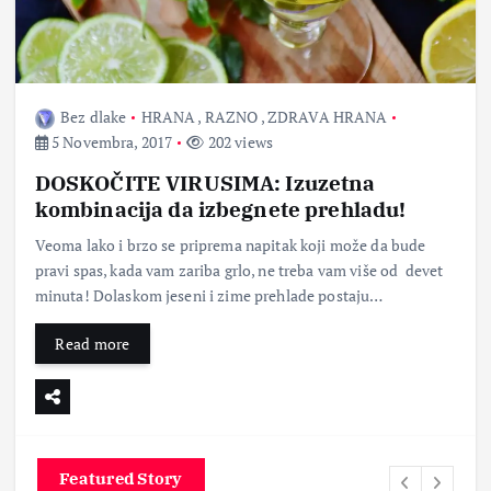
Bez dlake
HRANA
,
RAZNO
,
ZDRAVA HRANA
5 Novembra, 2017
202 views
DOSKOČITE VIRUSIMA: Izuzetna
kombinacija da izbegnete prehladu!
Veoma lako i brzo se priprema napitak koji može da bude
pravi spas, kada vam zariba grlo, ne treba vam više od devet
minuta! Dolaskom jeseni i zime prehlade postaju…
Read more
Featured Story