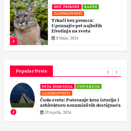
MOĆ PRIRODE
RAZNO
ZANIMLJIVOSTI
Trkači bez premca:
Upoznajte pet najbržih
životinja na svetu
8 Maja, 2024
2
Popular Posts
PETA DIMENZIJA
UNIVERZUM
ZANIMLJIVOSTI
Čuda sveta: Putovanje kroz istoriju i
arhitekturu nezamislivih dostignuća
29 Aprila, 2024
2