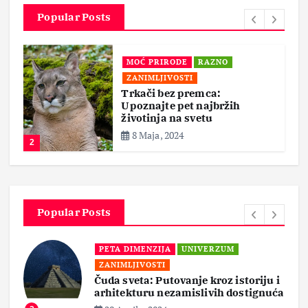
Popular Posts
MOĆ PRIRODE
RAZNO
ZANIMLJIVOSTI
Trkači bez premca:
Upoznajte pet najbržih
životinja na svetu
8 Maja, 2024
2
Popular Posts
PETA DIMENZIJA
UNIVERZUM
ZANIMLJIVOSTI
Čuda sveta: Putovanje kroz istoriju i
arhitekturu nezamislivih dostignuća