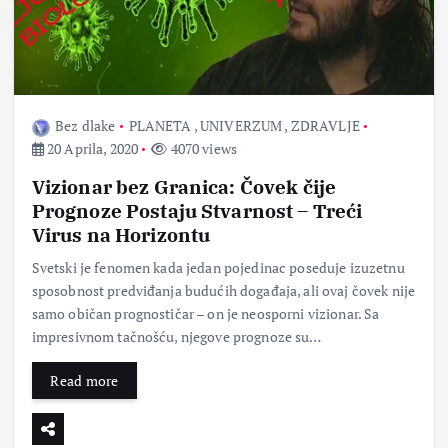
Bez dlake
PLANETA
,
UNIVERZUM
,
ZDRAVLJE
20 Aprila, 2020
4070 views
Vizionar bez Granica: Čovek čije
Prognoze Postaju Stvarnost – Treći
Virus na Horizontu
Svetski je fenomen kada jedan pojedinac poseduje izuzetnu
sposobnost predviđanja budućih događaja, ali ovaj čovek nije
samo običan prognostičar – on je neosporni vizionar. Sa
impresivnom tačnošću, njegove prognoze su…
Read more