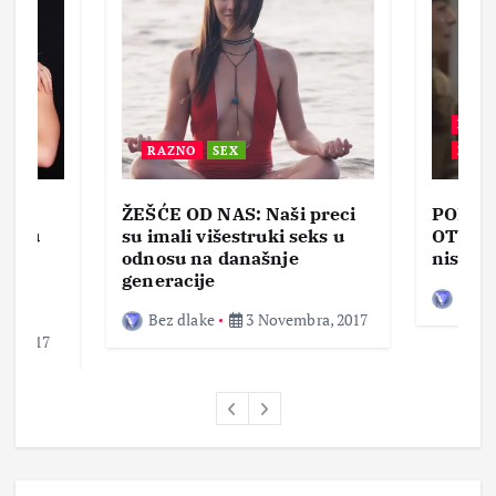
BEZ 
RAZNO
SEX
ZABA
ŽEŠĆE OD NAS: Naši preci
PORNO
lja u
su imali višestruki seks u
OTVOR
ke,
odnosu na današnje
nisam 
generacije
Bez d
Bez dlake
3 Novembra, 2017
a, 2017