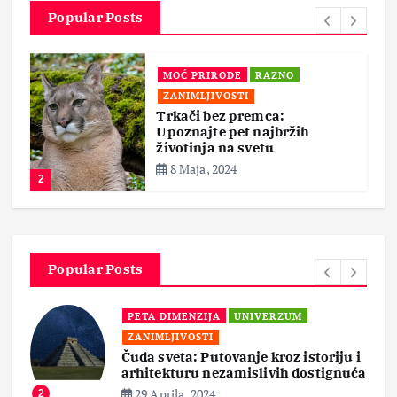
Popular Posts
MOĆ PRIRODE
RAZNO
ZANIMLJIVOSTI
Trkači bez premca:
Upoznajte pet najbržih
životinja na svetu
8 Maja, 2024
2
Popular Posts
PETA DIMENZIJA
UNIVERZUM
ZANIMLJIVOSTI
Čuda sveta: Putovanje kroz istoriju i
arhitekturu nezamislivih dostignuća
29 Aprila, 2024
2