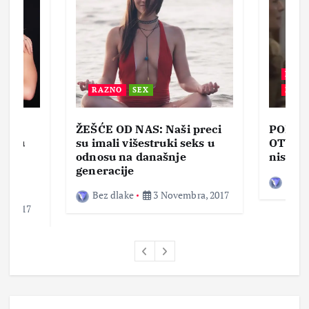
BEZ 
RAZNO
SEX
ZABA
ŽEŠĆE OD NAS: Naši preci
PORNO
lja u
su imali višestruki seks u
OTVOR
ke,
odnosu na današnje
nisam 
generacije
Bez d
Bez dlake
3 Novembra, 2017
a, 2017