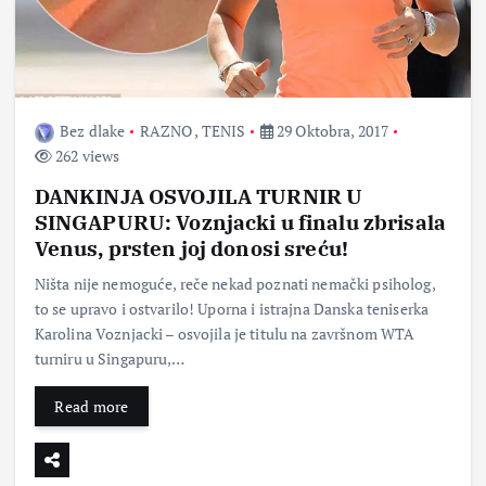
Bez dlake
RAZNO
,
TENIS
29 Oktobra, 2017
262 views
DANKINJA OSVOJILA TURNIR U
SINGAPURU: Voznjacki u finalu zbrisala
Venus, prsten joj donosi sreću!
Ništa nije nemoguće, reče nekad poznati nemački psiholog,
to se upravo i ostvarilo! Uporna i istrajna Danska teniserka
Karolina Voznjacki – osvojila je titulu na završnom WTA
turniru u Singapuru,…
Read more