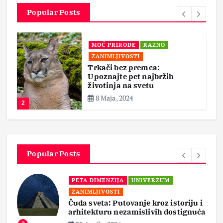
Popular Posts
MOĆ PRIRODE
RAZNO
ZANIMLJIVOSTI
Trkači bez premca:
Upoznajte pet najbržih
životinja na svetu
8 Maja, 2024
2
Popular Posts
PETA DIMENZIJA
UNIVERZUM
ZANIMLJIVOSTI
Čuda sveta: Putovanje kroz istoriju i
arhitekturu nezamislivih dostignuća