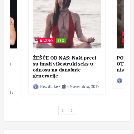
BEZ 
RAZNO
SEX
ZABA
ŽEŠĆE OD NAS: Naši preci
PORNO
lja u
su imali višestruki seks u
OTVOR
ke,
odnosu na današnje
nisam 
generacije
Bez d
Bez dlake
3 Novembra, 2017
a, 2017