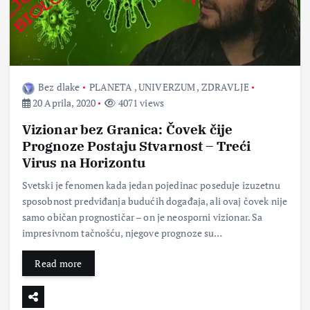
Bez dlake
PLANETA
,
UNIVERZUM
,
ZDRAVLJE
20 Aprila, 2020
4071 views
Vizionar bez Granica: Čovek čije
Prognoze Postaju Stvarnost – Treći
Virus na Horizontu
Svetski je fenomen kada jedan pojedinac poseduje izuzetnu
sposobnost predviđanja budućih događaja, ali ovaj čovek nije
samo običan prognostičar – on je neosporni vizionar. Sa
impresivnom tačnošću, njegove prognoze su…
Read more