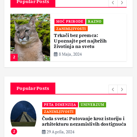
Popular Posts
MOĆ PRIRODE
RAZNO
ZANIMLJIVOSTI
Trkači bez premca:
Upoznajte pet najbržih
životinja na svetu
8 Maja, 2024
2
Popular Posts
PETA DIMENZIJA
UNIVERZUM
ZANIMLJIVOSTI
Čuda sveta: Putovanje kroz istoriju i
arhitekturu nezamislivih dostignuća
29 Aprila, 2024
2