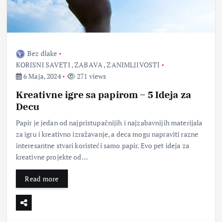
Bez dlake
KORISNI SAVETI
,
ZABAVA
,
ZANIMLJIVOSTI
6 Maja, 2024
271 views
Kreativne igre sa papirom – 5 Ideja za
Decu
Papir je jedan od najpristupačnijih i najzabavnijih materijala
za igru i kreativno izražavanje, a deca mogu napraviti razne
interesantne stvari koristeći samo papir. Evo pet ideja za
kreativne projekte od…
Read more