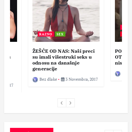
BEZ 
RAZNO
SEX
ZABA
ŽEŠĆE OD NAS: Naši preci
PORNO
lja u
su imali višestruki seks u
OTVOR
ke,
odnosu na današnje
nisam 
generacije
Bez d
Bez dlake
3 Novembra, 2017
a, 2017