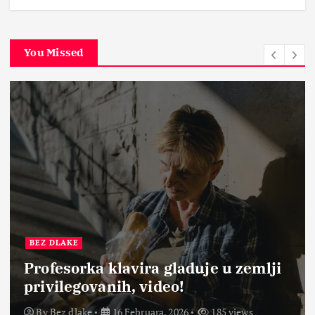
You Missed
BEZ DLAKE
Profesorka klavira gladuje u zemlji
privilegovanih, video!
By
Bez dlake
16 Februara, 2026
185 views