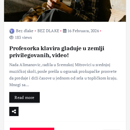
Bez dlake
BEZ DLAKE
16 Februara, 2026
183 views
Profesorka klavira gladuje u zemlji
privilegovanih, video!
Nada Alimanovic, radila u Sremskoj Mitrovici u srednjoj
muzičkoj skoli, posle prešla u ogranak prokupačke prosvete
da predaje i drži časove u jednom od sela u topličkom kraju.
Mnogi sa…
Read more