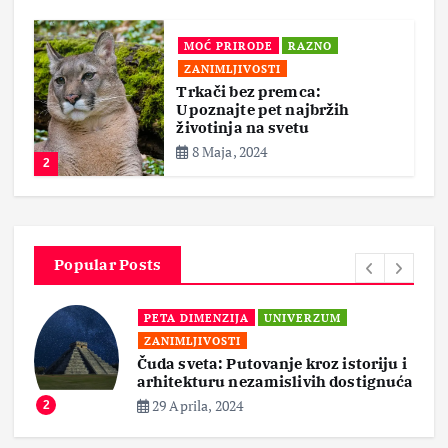
MOĆ PRIRODE
RAZNO
ZANIMLJIVOSTI
Trkači bez premca:
Upoznajte pet najbržih
životinja na svetu
8 Maja, 2024
2
Popular Posts
PETA DIMENZIJA
UNIVERZUM
ZANIMLJIVOSTI
Čuda sveta: Putovanje kroz istoriju i
arhitekturu nezamislivih dostignuća
29 Aprila, 2024
2