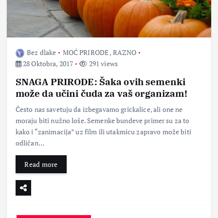
Bez dlake
MOĆ PRIRODE
,
RAZNO
28 Oktobra, 2017
291 views
SNAGA PRIRODE: Šaka ovih semenki
može da učini čuda za vaš organizam!
Često nas savetuju da izbegavamo grickalice, ali one ne
moraju biti nužno loše. Semenke bundeve primer su za to
kako i “zanimacija” uz film ili utakmicu zapravo može biti
odličan…
Read more