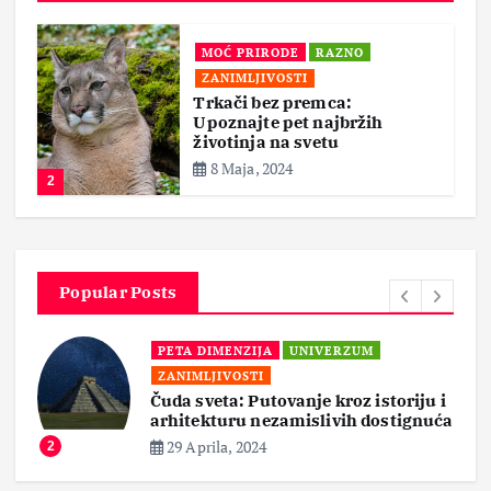
MOĆ PRIRODE
RAZNO
ZANIMLJIVOSTI
Trkači bez premca:
Upoznajte pet najbržih
životinja na svetu
8 Maja, 2024
2
Popular Posts
PETA DIMENZIJA
UNIVERZUM
ZANIMLJIVOSTI
Čuda sveta: Putovanje kroz istoriju i
arhitekturu nezamislivih dostignuća
29 Aprila, 2024
2