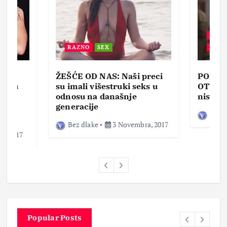
BEZ 
RAZNO
SEX
ZABA
ŽEŠĆE OD NAS: Naši preci
PORNO
lja u
su imali višestruki seks u
OTVOR
ke,
odnosu na današnje
nisam 
generacije
Bez d
Bez dlake
3 Novembra, 2017
a, 2017
Popular Posts