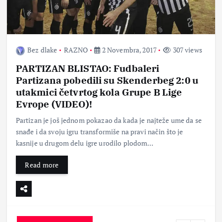
Bez dlake
RAZNO
2 Novembra, 2017
307 views
PARTIZAN BLISTAO: Fudbaleri
Partizana pobedili su Skenderbeg 2:0 u
utakmici četvrtog kola Grupe B Lige
Evrope (VIDEO)!
Partizan je još jednom pokazao da kada je najteže ume da se
snađe i da svoju igru transformiše na pravi način što je
kasnije u drugom delu igre urodilo plodom…
Read more