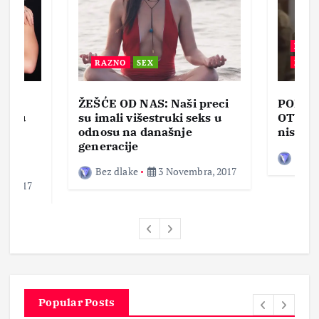
BEZ 
RAZNO
SEX
ZABA
ŽEŠĆE OD NAS: Naši preci
PORNO
lja u
su imali višestruki seks u
OTVOR
ke,
odnosu na današnje
nisam 
generacije
Bez d
Bez dlake
3 Novembra, 2017
a, 2017
Popular Posts