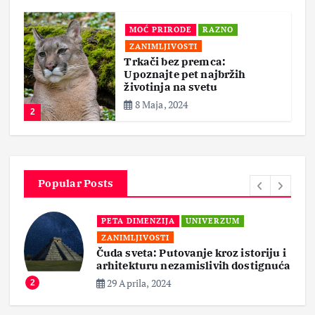
MOĆ PRIRODE
RAZNO
ZANIMLJIVOSTI
Trkači bez premca:
Upoznajte pet najbržih
životinja na svetu
8 Maja, 2024
2
Popular Posts
PETA DIMENZIJA
UNIVERZUM
ZANIMLJIVOSTI
Čuda sveta: Putovanje kroz istoriju i
arhitekturu nezamislivih dostignuća
29 Aprila, 2024
2