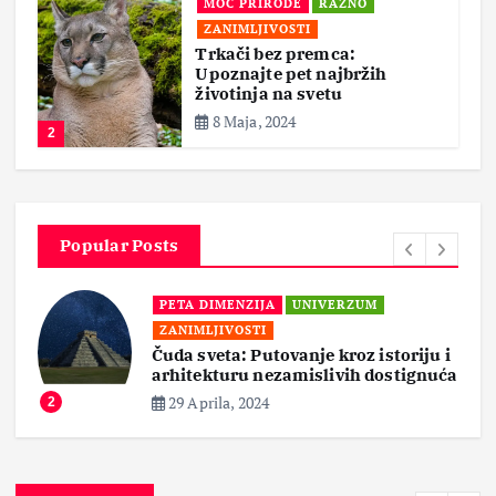
MOĆ PRIRODE
RAZNO
ZANIMLJIVOSTI
Trkači bez premca:
Upoznajte pet najbržih
životinja na svetu
8 Maja, 2024
2
Popular Posts
PETA DIMENZIJA
UNIVERZUM
ZANIMLJIVOSTI
Čuda sveta: Putovanje kroz istoriju i
arhitekturu nezamislivih dostignuća
29 Aprila, 2024
2