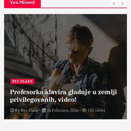
You Missed
BEZ DLAKE
Profesorka klavira gladuje u zemlji
privilegovanih, video!
By
Bez dlake
16 Februara, 2026
185 views