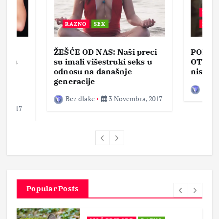
BEZ 
RAZNO
SEX
ZABA
ŽEŠĆE OD NAS: Naši preci
PORNO
lja u
su imali višestruki seks u
OTVOR
ke,
odnosu na današnje
nisam 
generacije
Bez d
Bez dlake
3 Novembra, 2017
a, 2017
Popular Posts