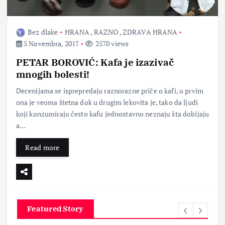
Bez dlake
HRANA
,
RAZNO
,
ZDRAVA HRANA
5 Novembra, 2017
2570 views
PETAR BOROVIĆ: Kafa je izazivač
mnogih bolesti!
Decenijama se isprepredaju raznorazne priče o kafi, u prvim
ona je veoma štetna dok u drugim lekovita je, tako da ljudi
koji konzumiraju često kafu jednostavno neznaju šta dobijaju
a…
Read more
Featured Story