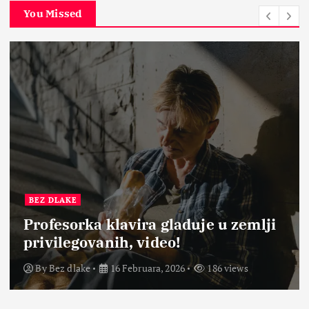
You Missed
BEZ DLAKE
Profesorka klavira gladuje u zemlji
privilegovanih, video!
By
Bez dlake
16 Februara, 2026
186 views