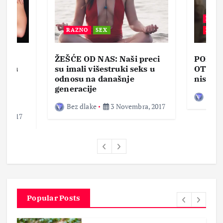
BEZ 
RAZNO
SEX
ZABA
ŽEŠĆE OD NAS: Naši preci
PORNO
lja u
su imali višestruki seks u
OTVOR
ke,
odnosu na današnje
nisam 
generacije
Bez d
Bez dlake
3 Novembra, 2017
a, 2017
Popular Posts