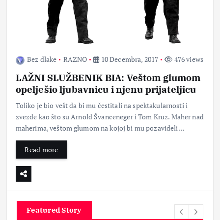
Bez dlake
RAZNO
10 Decembra, 2017
476 views
LAŽNI SLUŽBENIK BIA: Veštom glumom
opelješio ljubavnicu i njenu prijateljicu
Toliko je bio vešt da bi mu čestitali na spektakularnosti i
zvezde kao što su Arnold Švanceneger i Tom Kruz. Maher nad
maherima, veštom glumom na kojoj bi mu pozavideli…
Read more
Featured Story