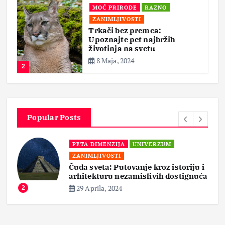
MOĆ PRIRODE
RAZNO
ZANIMLJIVOSTI
Trkači bez premca:
Upoznajte pet najbržih
životinja na svetu
8 Maja, 2024
2
Popular Posts
PETA DIMENZIJA
UNIVERZUM
ZANIMLJIVOSTI
Čuda sveta: Putovanje kroz istoriju i
arhitekturu nezamislivih dostignuća
29 Aprila, 2024
2