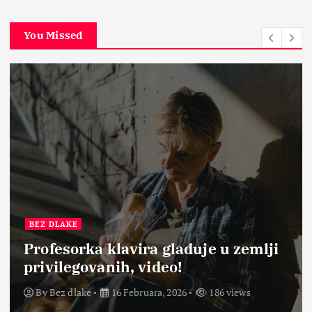
You Missed
BEZ DLAKE
Profesorka klavira gladuje u zemlji
privilegovanih, video!
By
Bez dlake
16 Februara, 2026
186 views