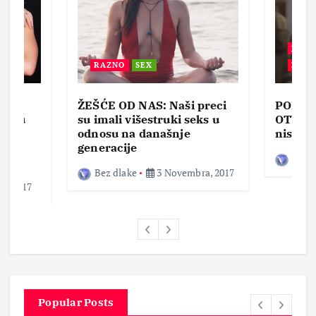
BEZ 
RAZNO
SEX
ZABA
ŽEŠĆE OD NAS: Naši preci
PORNO
lja u
su imali višestruki seks u
OTVOR
ke,
odnosu na današnje
nisam 
generacije
Bez d
Bez dlake
3 Novembra, 2017
a, 2017
Popular Posts