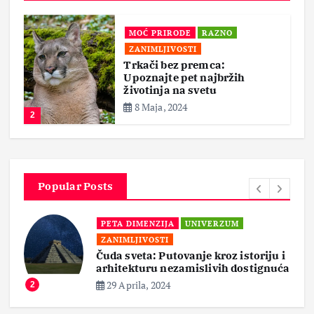
MOĆ PRIRODE
RAZNO
ZANIMLJIVOSTI
Trkači bez premca:
Upoznajte pet najbržih
životinja na svetu
8 Maja, 2024
2
Popular Posts
PETA DIMENZIJA
UNIVERZUM
ZANIMLJIVOSTI
Čuda sveta: Putovanje kroz istoriju i
arhitekturu nezamislivih dostignuća
29 Aprila, 2024
2